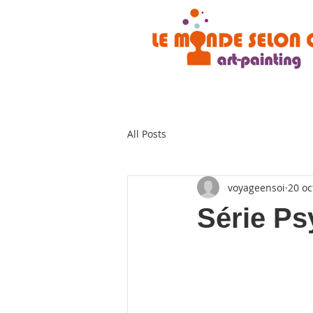
All Posts
voyageensoi
20 oc
Série Psy